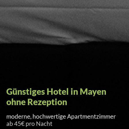
Self-Check-in per Türcode
Versand am Anreisetag um 15 Uhr per SMS
und E-Mail