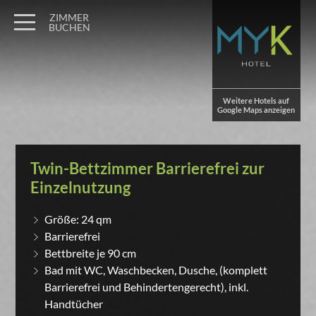
ZIMMER
BUCHEN
Weitere Hotels auf
Google Maps anzeigen
Twin-Bettzimmer Barrierefrei zur
Einzelnutzung
Größe: 24 qm
Barrierefrei
Bettbreite je 90 cm
Bad mit WC, Waschbecken, Dusche, (komplett
Barrierefrei und Behindertengerecht), inkl.
Handtücher